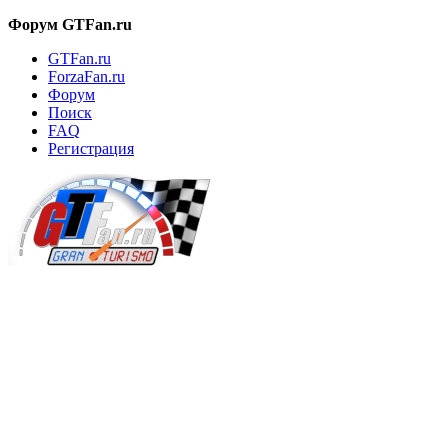
Форум GTFan.ru
GTFan.ru
ForzaFan.ru
Форум
Поиск
FAQ
Регистрация
Вход