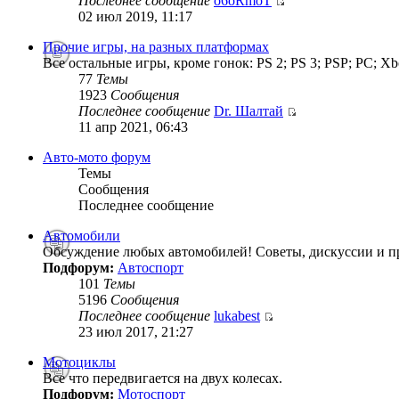
Последнее сообщение
o6oRmoT
02 июл 2019, 11:17
Прочие игры, на разных платформах
Все остальные игры, кроме гонок: PS 2; PS 3; PSP; PC; Xb
77
Темы
1923
Сообщения
Последнее сообщение
Dr. Шалтай
11 апр 2021, 06:43
Авто-мото форум
Темы
Сообщения
Последнее сообщение
Автомобили
Обсуждение любых автомобилей! Советы, дискуссии и п
Подфорум:
Автоспорт
101
Темы
5196
Сообщения
Последнее сообщение
lukabest
23 июл 2017, 21:27
Мотоциклы
Все что передвигается на двух колесах.
Подфорум:
Мотоспорт