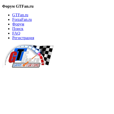
Форум GTFan.ru
GTFan.ru
ForzaFan.ru
Форум
Поиск
FAQ
Регистрация
Вход