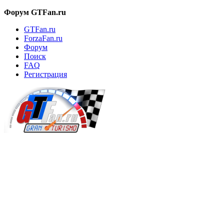
Форум GTFan.ru
GTFan.ru
ForzaFan.ru
Форум
Поиск
FAQ
Регистрация
Вход