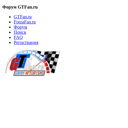
Форум GTFan.ru
GTFan.ru
ForzaFan.ru
Форум
Поиск
FAQ
Регистрация
Вход