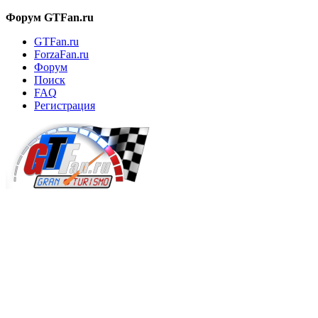
Форум GTFan.ru
GTFan.ru
ForzaFan.ru
Форум
Поиск
FAQ
Регистрация
Вход