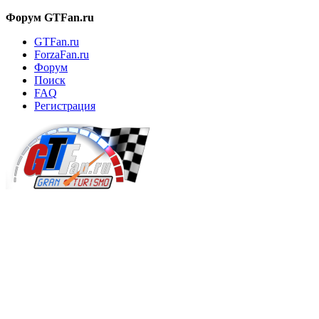
Форум GTFan.ru
GTFan.ru
ForzaFan.ru
Форум
Поиск
FAQ
Регистрация
Вход