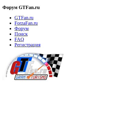
Форум GTFan.ru
GTFan.ru
ForzaFan.ru
Форум
Поиск
FAQ
Регистрация
Вход