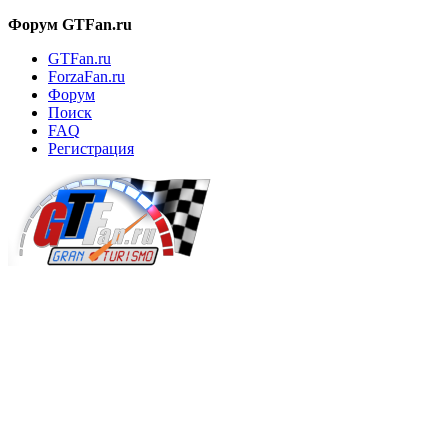
Форум GTFan.ru
GTFan.ru
ForzaFan.ru
Форум
Поиск
FAQ
Регистрация
Вход