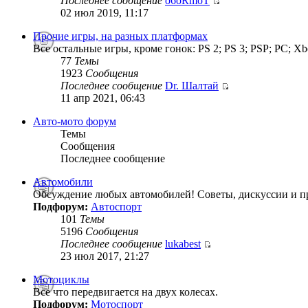
Последнее сообщение
o6oRmoT
02 июл 2019, 11:17
Прочие игры, на разных платформах
Все остальные игры, кроме гонок: PS 2; PS 3; PSP; PC; Xb
77
Темы
1923
Сообщения
Последнее сообщение
Dr. Шалтай
11 апр 2021, 06:43
Авто-мото форум
Темы
Сообщения
Последнее сообщение
Автомобили
Обсуждение любых автомобилей! Советы, дискуссии и п
Подфорум:
Автоспорт
101
Темы
5196
Сообщения
Последнее сообщение
lukabest
23 июл 2017, 21:27
Мотоциклы
Все что передвигается на двух колесах.
Подфорум:
Мотоспорт