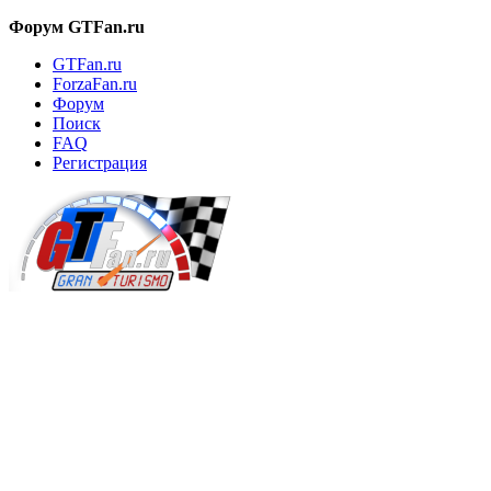
Форум GTFan.ru
GTFan.ru
ForzaFan.ru
Форум
Поиск
FAQ
Регистрация
Вход