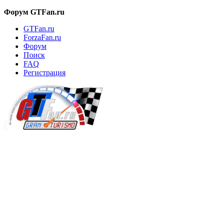
Форум GTFan.ru
GTFan.ru
ForzaFan.ru
Форум
Поиск
FAQ
Регистрация
Вход