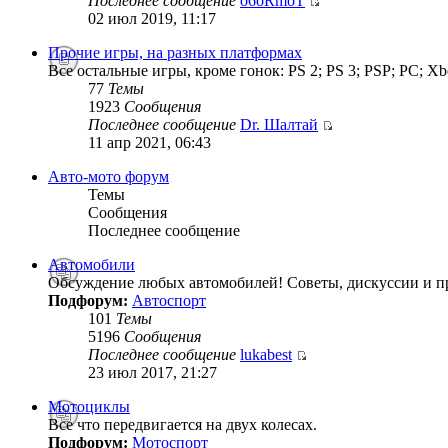
Последнее сообщение
o6oRmoT
02 июл 2019, 11:17
Прочие игры, на разных платформах
Все остальные игры, кроме гонок: PS 2; PS 3; PSP; PC; Xb
77
Темы
1923
Сообщения
Последнее сообщение
Dr. Шалтай
11 апр 2021, 06:43
Авто-мото форум
Темы
Сообщения
Последнее сообщение
Автомобили
Обсуждение любых автомобилей! Советы, дискуссии и п
Подфорум:
Автоспорт
101
Темы
5196
Сообщения
Последнее сообщение
lukabest
23 июл 2017, 21:27
Мотоциклы
Все что передвигается на двух колесах.
Подфорум:
Мотоспорт