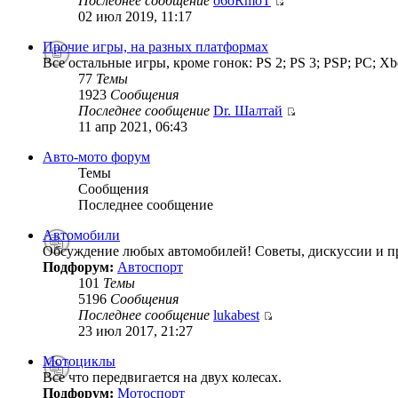
Последнее сообщение
o6oRmoT
02 июл 2019, 11:17
Прочие игры, на разных платформах
Все остальные игры, кроме гонок: PS 2; PS 3; PSP; PC; Xb
77
Темы
1923
Сообщения
Последнее сообщение
Dr. Шалтай
11 апр 2021, 06:43
Авто-мото форум
Темы
Сообщения
Последнее сообщение
Автомобили
Обсуждение любых автомобилей! Советы, дискуссии и п
Подфорум:
Автоспорт
101
Темы
5196
Сообщения
Последнее сообщение
lukabest
23 июл 2017, 21:27
Мотоциклы
Все что передвигается на двух колесах.
Подфорум:
Мотоспорт