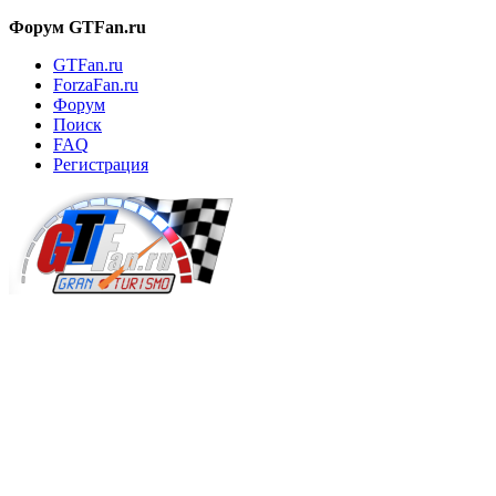
Форум GTFan.ru
GTFan.ru
ForzaFan.ru
Форум
Поиск
FAQ
Регистрация
Вход