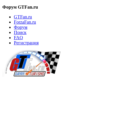
Форум GTFan.ru
GTFan.ru
ForzaFan.ru
Форум
Поиск
FAQ
Регистрация
Вход