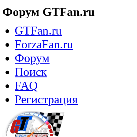
Форум GTFan.ru
GTFan.ru
ForzaFan.ru
Форум
Поиск
FAQ
Регистрация