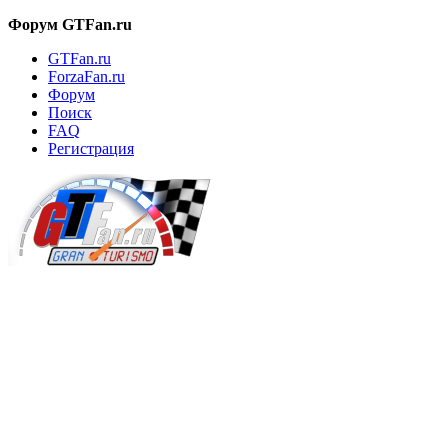
Форум GTFan.ru
GTFan.ru
ForzaFan.ru
Форум
Поиск
FAQ
Регистрация
Вход