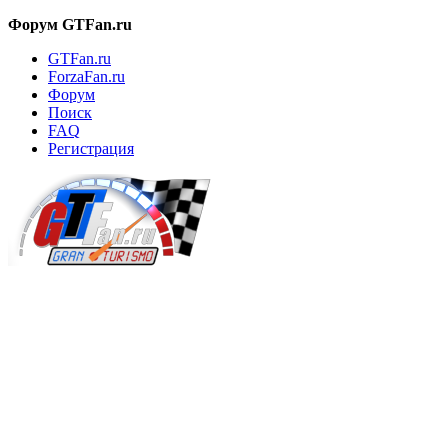
Форум GTFan.ru
GTFan.ru
ForzaFan.ru
Форум
Поиск
FAQ
Регистрация
Вход