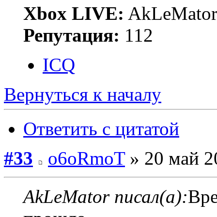
Xbox LIVE:
AkLeMato
Репутация:
112
ICQ
Вернуться к началу
Ответить с цитатой
#33
o6oRmoT
» 20 май 2
AkLeMator писал(а):
Вре