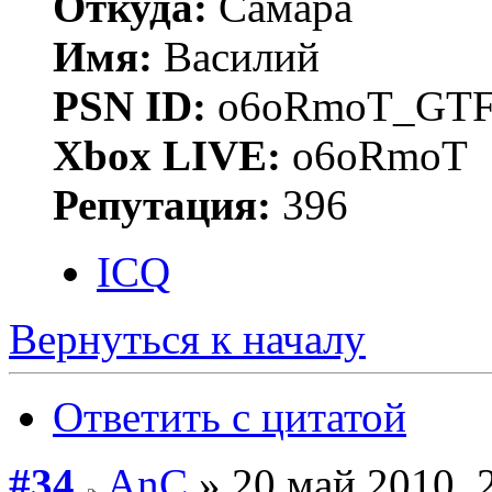
Откуда:
Самара
Имя:
Василий
PSN ID:
o6oRmoT_GTF
Xbox LIVE:
o6oRmoT
Репутация:
396
ICQ
Вернуться к началу
Ответить с цитатой
#34
AnC
» 20 май 2010, 