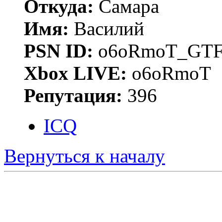
Откуда:
Самара
Имя:
Василий
PSN ID:
o6oRmoT_GTF
Xbox LIVE:
o6oRmoT
Репутация:
396
ICQ
Вернуться к началу