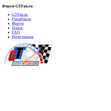
Форум GTFan.ru
GTFan.ru
ForzaFan.ru
Форум
Поиск
FAQ
Регистрация
Вход