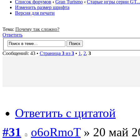
Список форумов
‹
Gran Turismo
‹
Старые игры серии GT..
Изменить размер шрифта
Версия для печати
Тема:
Почему так сложно?
Ответить
Сообщений: 43 •
Страница
3
из
3
•
1
,
2
,
3
Ответить с цитатой
#31
o6oRmoT
» 20 май 2