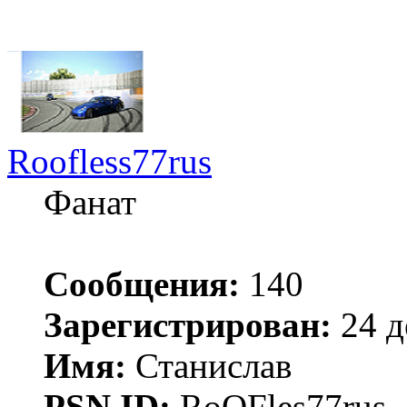
Roofless77rus
Фанат
Сообщения:
140
Зарегистрирован:
24 д
Имя:
Станислав
PSN ID:
RoOFles77rus