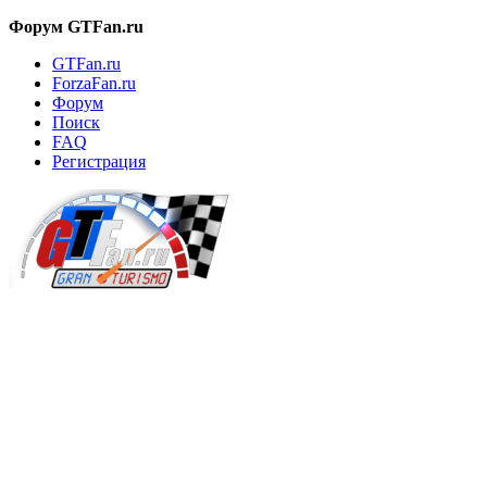
Форум GTFan.ru
GTFan.ru
ForzaFan.ru
Форум
Поиск
FAQ
Регистрация
Вход