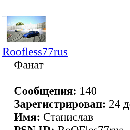
Roofless77rus
Фанат
Сообщения:
140
Зарегистрирован:
24 д
Имя:
Станислав
PSN ID:
RoOFles77rus