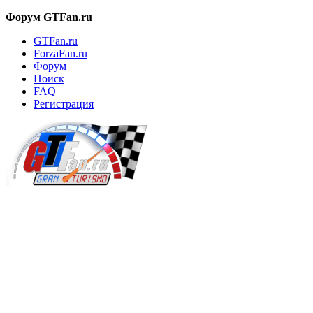
Форум GTFan.ru
GTFan.ru
ForzaFan.ru
Форум
Поиск
FAQ
Регистрация
Вход