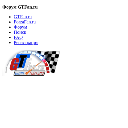
Форум GTFan.ru
GTFan.ru
ForzaFan.ru
Форум
Поиск
FAQ
Регистрация
Вход