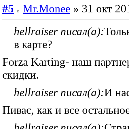
#5
Mr.Monee
» 31 окт 20
hellraiser писал(а):
Толь
в карте?
Forza Karting- наш партн
скидки.
hellraiser писал(а):
И на
Пивас, как и все остальное
hellraiser писал(а):
Стра