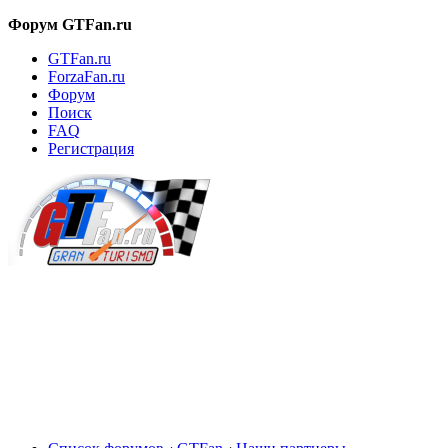
Форум GTFan.ru
GTFan.ru
ForzaFan.ru
Форум
Поиск
FAQ
Регистрация
Вход