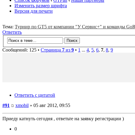
Список форумов
‹
GTFan
‹
Наши партнеры
Изменить размер шрифта
Версия для печати
Тема:
Турнир по GT5 от компании "У Сервис+" и команды GoR
Ответить
Сообщений: 125 •
Страница
7
из
9
•
1
...
4
,
5
,
6
,
7
,
8
,
9
Ответить с цитатой
#91
xmobil
» 05 авг 2012, 09:55
Приеду катнуть сегодня , ответьте на заявку регистрации )
0