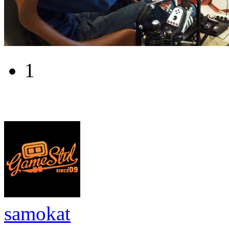
1
samokat