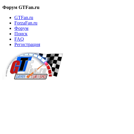
Форум GTFan.ru
GTFan.ru
ForzaFan.ru
Форум
Поиск
FAQ
Регистрация
Вход