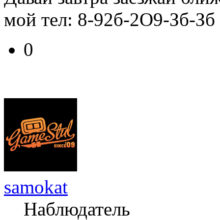
мой тел: 8-92б-2О9-Зб-Зб
0
samokat
Наблюдатель