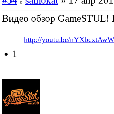
#54
samokat
» 17 апр 201
Видео обзор GameSTUL! 
Видео:
http://youtu.be/nYXbcxtAw
1