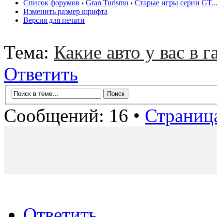
Список форумов
‹
Gran Turismo
‹
Старые игры серии GT..
Изменить размер шрифта
Версия для печати
Тема:
Какие авто у вас в г
Ответить
Сообщений: 16 •
Страниц
Ответить