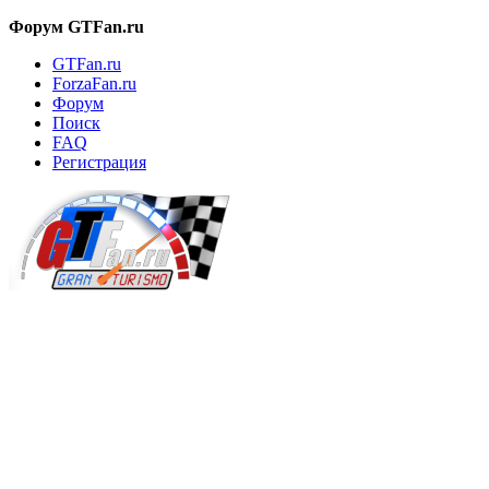
Форум GTFan.ru
GTFan.ru
ForzaFan.ru
Форум
Поиск
FAQ
Регистрация
Вход