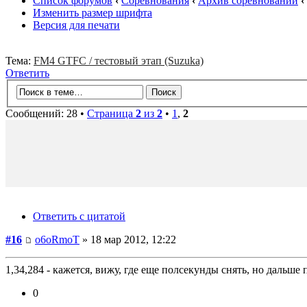
Список форумов
‹
Соревнования
‹
Архив соревнований
‹
Изменить размер шрифта
Версия для печати
Тема:
FM4 GTFC / тестовый этап (Suzuka)
Ответить
Сообщений: 28 •
Страница
2
из
2
•
1
,
2
Ответить с цитатой
#16
o6oRmoT
» 18 мар 2012, 12:22
1,34,284 - кажется, вижу, где еще полсекунды снять, но дальше 
0