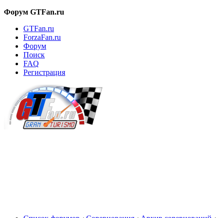
Форум GTFan.ru
GTFan.ru
ForzaFan.ru
Форум
Поиск
FAQ
Регистрация
Вход