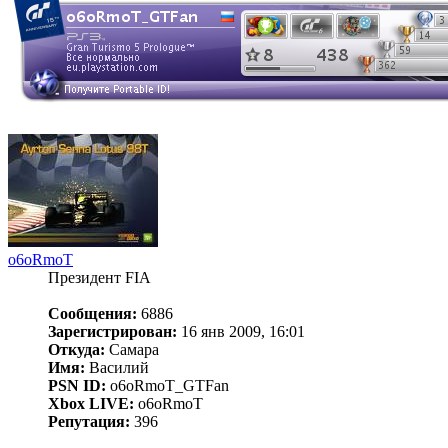
o6oRmoT
Президент FIA
Сообщения:
6886
Зарегистрирован:
16 янв 2009, 16:01
Откуда:
Самара
Имя:
Василий
PSN ID:
o6oRmoT_GTFan
Xbox LIVE:
o6oRmoT
Репутация:
396