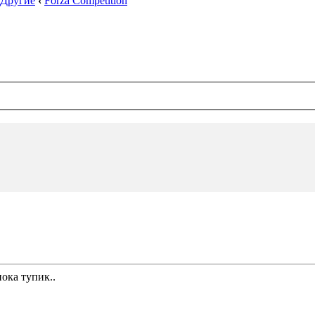
Другие
‹
Forza Competition
пока тупик..