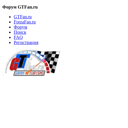
Форум GTFan.ru
GTFan.ru
ForzaFan.ru
Форум
Поиск
FAQ
Регистрация
Вход