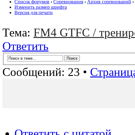
Список форумов
‹
Соревнования
‹
Архив соревнований
‹
Изменить размер шрифта
Версия для печати
Тема:
FM4 GTFC / тренир
Ответить
Сообщений: 23 •
Страниц
Ответить с цитатой