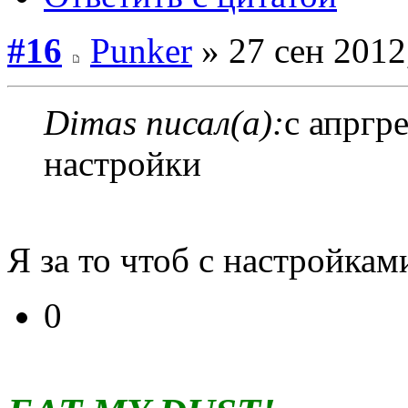
#16
Punker
» 27 сен 2012
Dimas писал(а):
c апргр
настройки
Я за то чтоб с настройкам
0