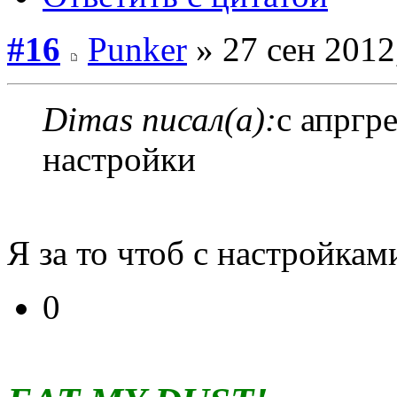
#16
Punker
» 27 сен 2012
Dimas писал(а):
c апргр
настройки
Я за то чтоб с настройкам
0