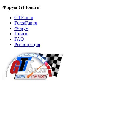
Форум GTFan.ru
GTFan.ru
ForzaFan.ru
Форум
Поиск
FAQ
Регистрация
Вход