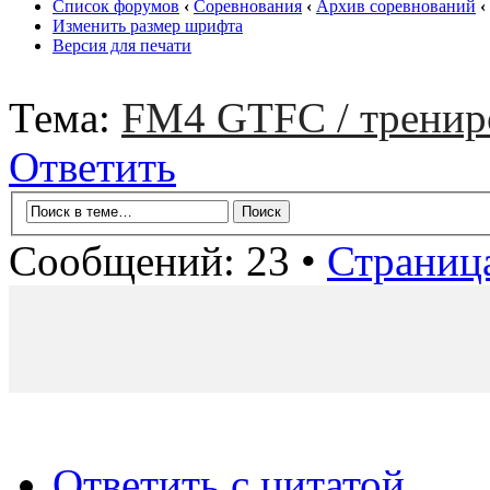
Список форумов
‹
Соревнования
‹
Архив соревнований
‹
Изменить размер шрифта
Версия для печати
Тема:
FM4 GTFC / тренир
Ответить
Сообщений: 23 •
Страниц
Ответить с цитатой