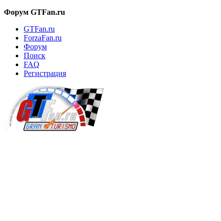
Форум GTFan.ru
GTFan.ru
ForzaFan.ru
Форум
Поиск
FAQ
Регистрация
Вход