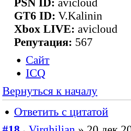
PSN ID:
avicloud
GT6 ID:
V.Kalinin
Xbox LIVE:
avicloud
Репутация:
567
Сайт
ICQ
Вернуться к началу
Ответить с цитатой
#18
Virghilian
» 20 дек 20