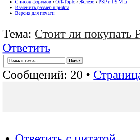
Список форумов
‹
Off-Topic
‹
Железо
‹
PSP и PS Vita
Изменить размер шрифта
Версия для печати
Тема:
Стоит ли покупать 
Ответить
Сообщений: 20 •
Страниц
Ответить с цитатой