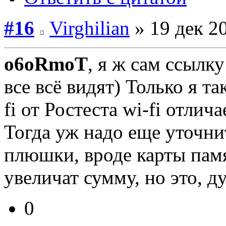
#16
Virghilian
» 19 дек 20
o6oRmoT
, я ж сам ссылк
все всё видят) Только я та
fi от Ростеста wi-fi отлич
Тогда уж надо еще уточни
плюшки, вроде карты памя
увеличат сумму, но это, д
0