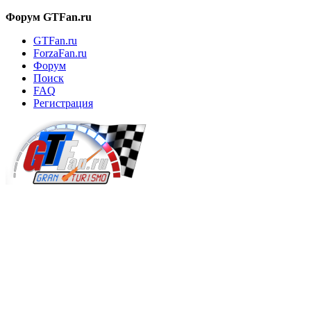
Форум GTFan.ru
GTFan.ru
ForzaFan.ru
Форум
Поиск
FAQ
Регистрация
Вход