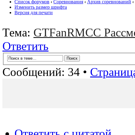
Список форумов
‹
Соревнования
‹
Архив соревнований
‹
Изменить размер шрифта
Версия для печати
Тема:
GTFanRMCC Рассмо
Ответить
Сообщений: 34 •
Страниц
Ответить с цитатой