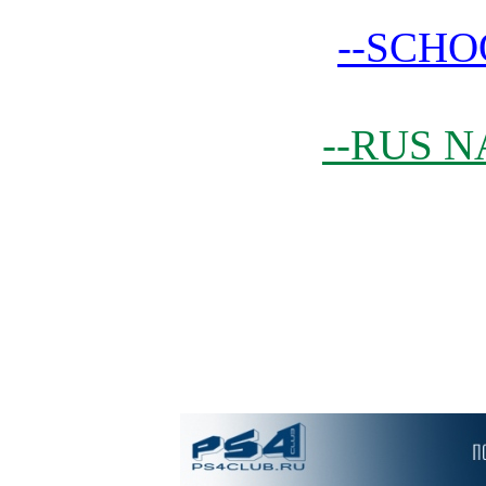
--SCHO
--RUS N