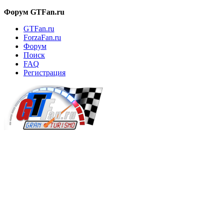
Форум GTFan.ru
GTFan.ru
ForzaFan.ru
Форум
Поиск
FAQ
Регистрация
Вход