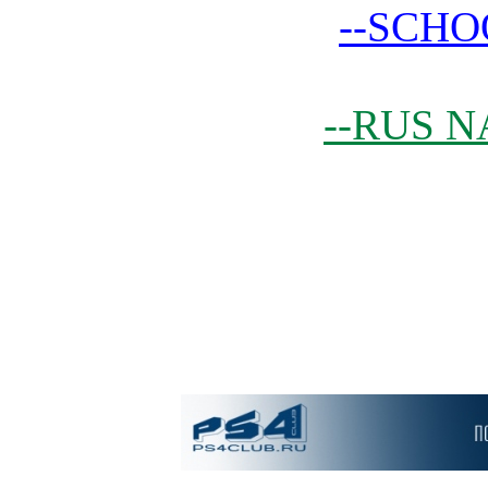
--SCHO
--RUS N