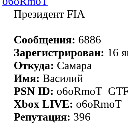
o6oRmoT
Президент FIA
Сообщения:
6886
Зарегистрирован:
16 я
Откуда:
Самара
Имя:
Василий
PSN ID:
o6oRmoT_GTF
Xbox LIVE:
o6oRmoT
Репутация:
396