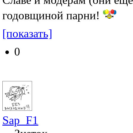
годовщиной парни!
[показать]
0
Sap_F1