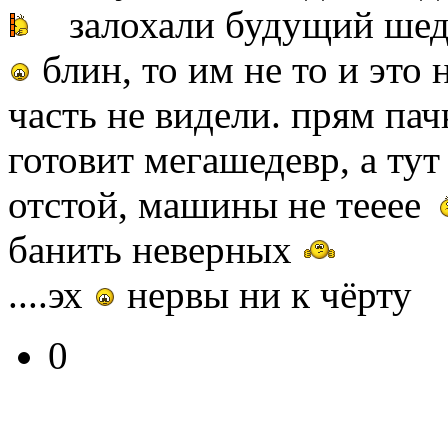
залохали будущий шед
блин, то им не то и это 
часть не видели. прям па
готовит мегашедевр, а тут
отстой, машины не тееее
банить неверных
....эх
нервы ни к чёрту
0