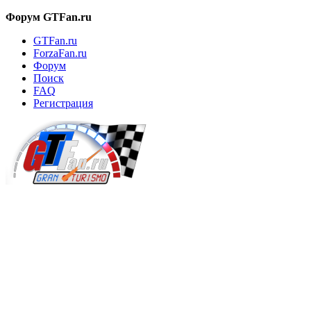
Форум GTFan.ru
GTFan.ru
ForzaFan.ru
Форум
Поиск
FAQ
Регистрация
Вход