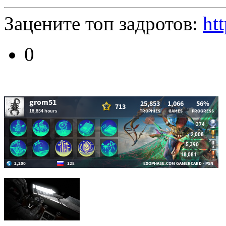
Зацените топ задротов:
ht
0