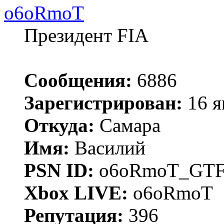
o6oRmoT
Президент FIA
Сообщения:
6886
Зарегистрирован:
16 я
Откуда:
Самара
Имя:
Василий
PSN ID:
o6oRmoT_GTF
Xbox LIVE:
o6oRmoT
Репутация:
396