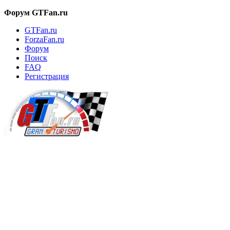
Форум GTFan.ru
GTFan.ru
ForzaFan.ru
Форум
Поиск
FAQ
Регистрация
Вход