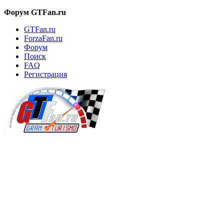
Форум GTFan.ru
GTFan.ru
ForzaFan.ru
Форум
Поиск
FAQ
Регистрация
Вход