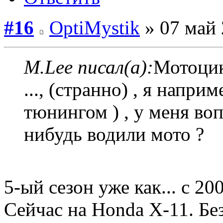
#16
OptiMystik
» 07 май 
M.Lee писал(а):
Мотоцик
..., (странно) , я напр
тюнингом ) , у меня во
нибудь водили мото ?
5-ый сезон уже как... с 2
Сейчас на Honda X-11. Бе