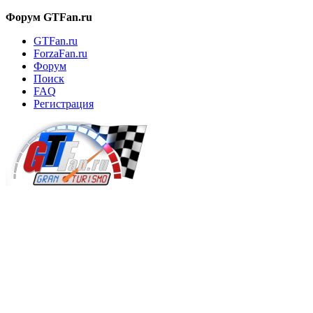
Форум GTFan.ru
GTFan.ru
ForzaFan.ru
Форум
Поиск
FAQ
Регистрация
Вход