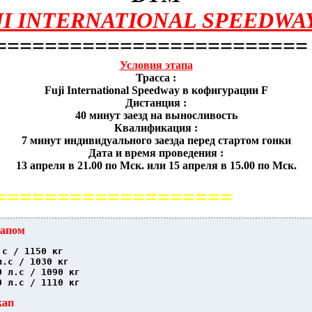
I INTERNATIONAL SPEEDWAY
=========================
Условия этапа
Трасса :
Fuji International Speedway в кофигурации F
Дистанция :
40 минут заезд на выносливость
Квалификация :
7 минут индивидуального заезда перед стартом гонки
Дата и время проведения :
13 апреля в 21.00 по Мск. или 15 апреля в 15.00 по Мск.
===================
капом
.с / 1150 кг
л.с / 1030 кг
0 л.с / 1090 кг
0 л.с / 1110 кг
кап