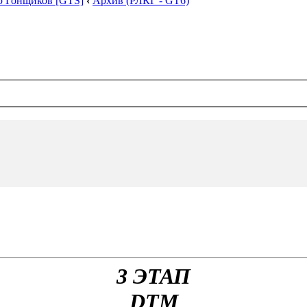
р Гонщиков [GTS]
‹
Архив (РЛКГ - GT6)
3 ЭТАП
DTM