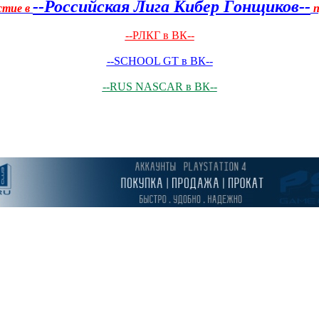
--Российская Лига Кибер Гонщиков--
стие в
п
--РЛКГ в ВК--
--SCHOOL GT в ВК--
--RUS NASCAR в ВК--