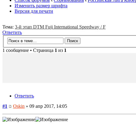
Список форумов
‹
Соревнования
‹
Российская Лига Кибе
Изменить размер шрифта
Версия для печати
Тема:
3-й этап DTM Fuji International Speedway / F
Ответить
1 сообщение • Страница
1
из
1
Ответить
#1
Oskin
» 09 апр 2017, 14:05