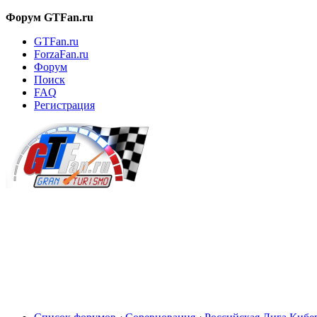
Форум GTFan.ru
GTFan.ru
ForzaFan.ru
Форум
Поиск
FAQ
Регистрация
Вход