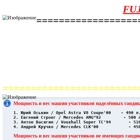
FUJ
==================
========================
Мощность и вес машин участников наделённых ганди
1. Юрий Оськин / Opel Astra V8 Coupe'00    - 490 л
2. Евгений Стронг / Mercedes AMG"92         - 500 
3. Антон Васягин / Vouxhall Super TC'94       - 51
4. Андрей Кручко / Mercedes CLK'00            - 45
Мощность и вес машин участников не имеющих ганди