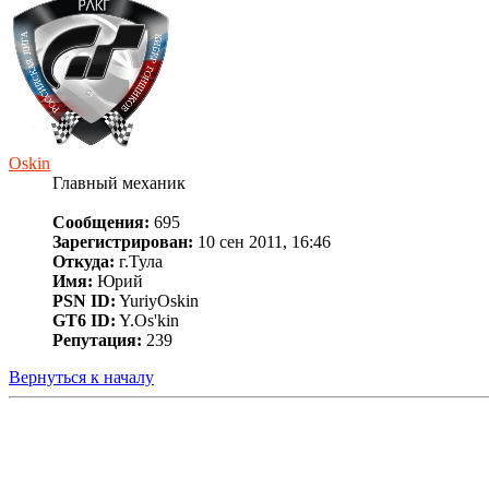
Oskin
Главный механик
Сообщения:
695
Зарегистрирован:
10 сен 2011, 16:46
Откуда:
г.Тула
Имя:
Юрий
PSN ID:
YuriyOskin
GT6 ID:
Y.Os'kin
Репутация:
239
Вернуться к началу