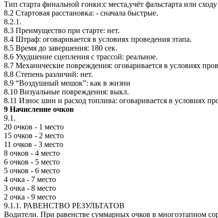
Тип старта финальной гонки:с места,учёт фальстарта или сходу 
8.2 Стартовая расстановка: - сначала быстрые.
8.2.1.
8.3 Преимущество при старте: нет.
8.4 Штраф: оговаривается в условиях проведения этапа.
8.5 Время до завершения: 180 сек.
8.6 Ухудшение сцепления с трассой: реальное.
8.7 Механические повреждения: оговаривается в условиях пров
8.8 Степень различий: нет.
8.9 “Воздушный мешок”: как в жизни
8.10 Визуальные повреждения: выкл.
8.11 Износ шин и расход топлива: оговаривается в условиях пр
9 Начисление очков
9.1.
20 очков - 1 место
15 очков - 2 место
11 очков - 3 место
8 очков - 4 место
6 очков - 5 место
5 очков - 6 место
4 очка - 7 место
3 очка - 8 место
2 очка - 9 место
9.1.1. РАВЕНСТВО РЕЗУЛЬТАТОВ
Водители. При равенстве суммарных очков в многоэтапном со