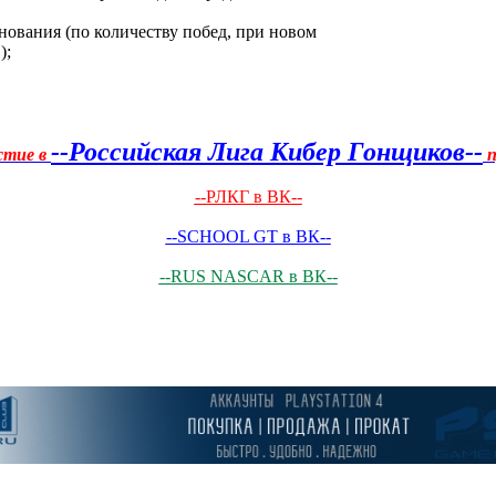
нования (по количеству побед, при новом
);
--Российская Лига Кибер Гонщиков--
стие в
п
--РЛКГ в ВК--
--SCHOOL GT в ВК--
--RUS NASCAR в ВК--