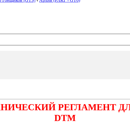
р Гонщиков [GTS]
‹
Архив (РЛКГ - GT6)
ХНИЧЕСКИЙ РЕГЛАМЕНТ Д
DTM