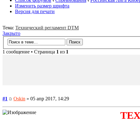
Список форумов
‹
Соревнования
‹
Российская Лига Кибе
Изменить размер шрифта
Версия для печати
Тема:
Технический регламент DTM
Закрыто
1 сообщение • Страница
1
из
1
#1
Oskin
» 05 апр 2017, 14:29
ТЕ