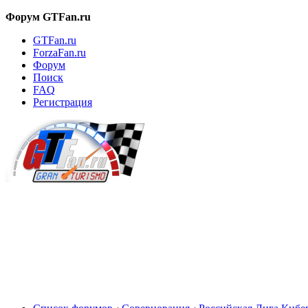
Форум GTFan.ru
GTFan.ru
ForzaFan.ru
Форум
Поиск
FAQ
Регистрация
Вход