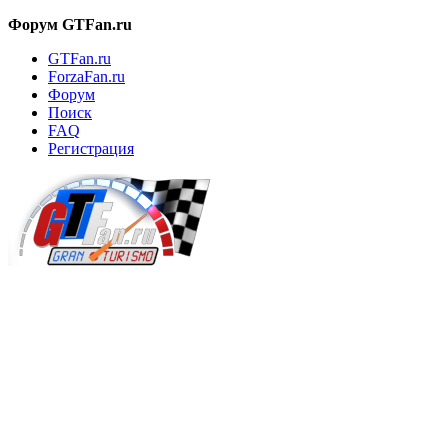
Форум GTFan.ru
GTFan.ru
ForzaFan.ru
Форум
Поиск
FAQ
Регистрация
Вход