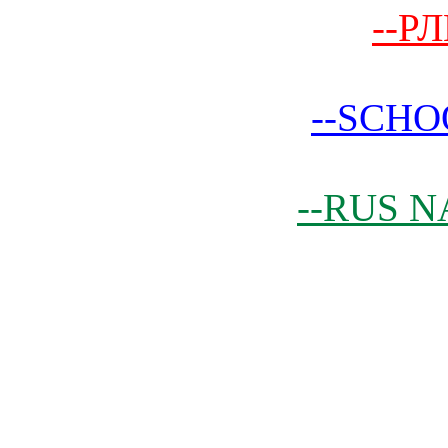
--РЛ
--SCHO
--RUS N