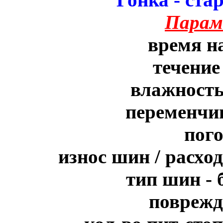
Парам
время на
течение
влажность
переменчив
пого
износ шин / расхо
тип шин - 
поврежд