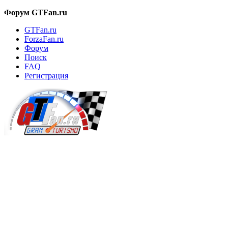
Форум GTFan.ru
GTFan.ru
ForzaFan.ru
Форум
Поиск
FAQ
Регистрация
Вход