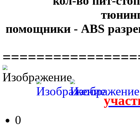
кол-во пит-стоп
тюнинг
помощники - ABS разре
================
участ
0