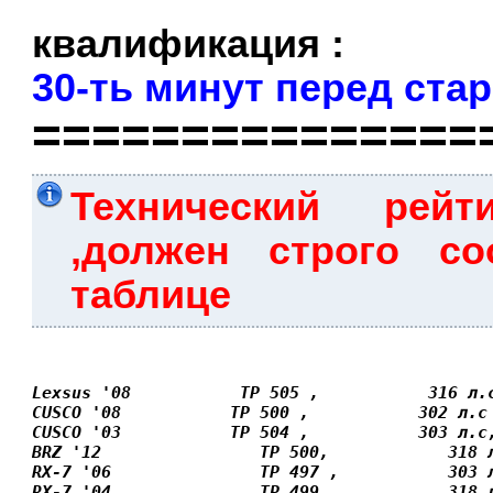
квалификация :
30-ть минут перед ста
===============
Технический рейт
,должен строго со
таблице
Lexsus '08           ТР 505 ,           316 л.
CUSCO '08           ТР 500 ,           302 л.с
CUSCO '03           ТР 504 ,           303 л.с
BRZ '12                ТР 500,            318 
RX-7 '06               ТР 497 ,           303 
RX-7 '04               ТР 499 ,           318 