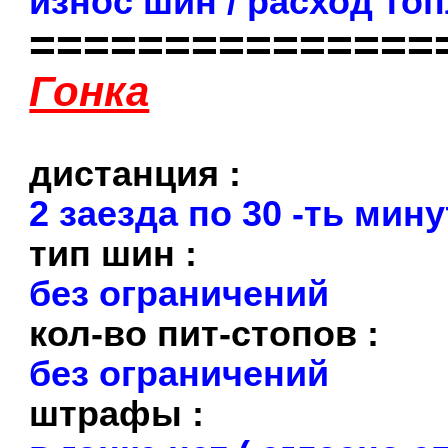
износ шин / расход то
===============
Гонка
дистанция :
2 заезда по 30 -ть мин
тип шин :
без ограничений
кол-во пит-стопов :
без ограничений
штрафы :