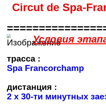
Circut de Spa-Fr
===============
Условия этап
трасса :
Spa Francorchamp
дистанция :
2 х 30-ти минутных за