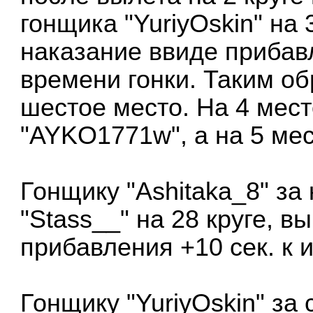
гонщика "YuriyOskin" на 
наказание ввиде прибавл
времени гонки. Таким о
шестое место. На 4 мес
"AYKO1771w", а на 5 мест
Гонщику "Ashitaka_8" за
"Stass__" на 28 круге, 
прибавления +10 сек. к 
Гонщику "YuriyOskin" за 