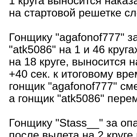
1 круга выносится наказ
на стартовой решетке с
Гонщику "agafonof777" з
"atk5086" на 1 и 46 круг
на 18 круге, выносится 
+40 сек. к итоговому вр
гонщик "agafonof777" с
а гонщик "atk5086" пере
Гонщику "Stass__" за оп
после вылета на 2 круге