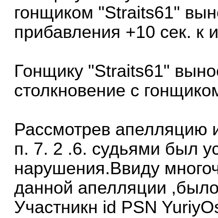
гонщиком "Straits61" вы
прибавления +10 сек. к 
Гонщику "Straits61" вын
столкновение с гонщиком 
Рассмотрев апелляцию и
п. 7. 2 .6. судьями был 
нарушения.Ввиду многоч
данной апелляции ,было
Участникн id PSN YuriyO