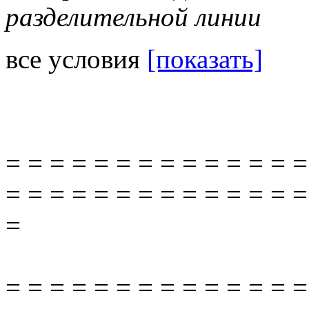
разделительной линии
все условия
[показать]
= = = = = = = = = = = = = =
= = = = = = = = = = = = = =
=
= = = = = = = = = = = = = =