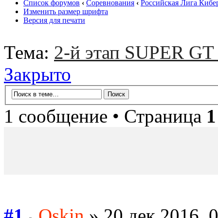
Список форумов
‹
Соревнования
‹
Российская Лига Кибе
Изменить размер шрифта
Версия для печати
Тема:
2-й этап SUPER GT (
Закрыто
1 сообщение • Страница
1
#1
Oskin
» 20 дек 2016, 