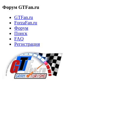
Форум GTFan.ru
GTFan.ru
ForzaFan.ru
Форум
Поиск
FAQ
Регистрация
Вход