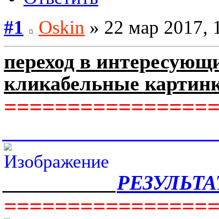
#1
Oskin
» 22 мар 2017, 
переход в интересующи
кликабельные картин
================
__________________
___________
РЕЗУЛЬТ
================