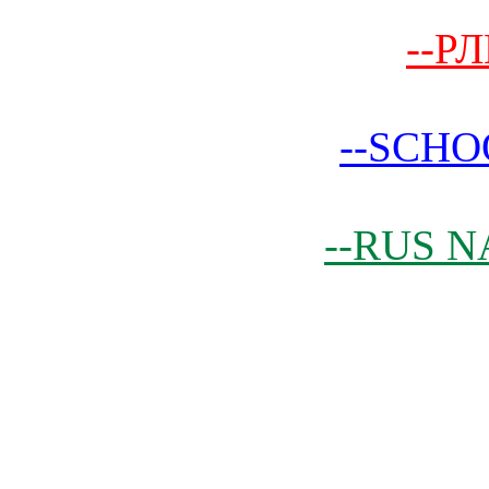
--РЛ
--SCHO
--RUS N