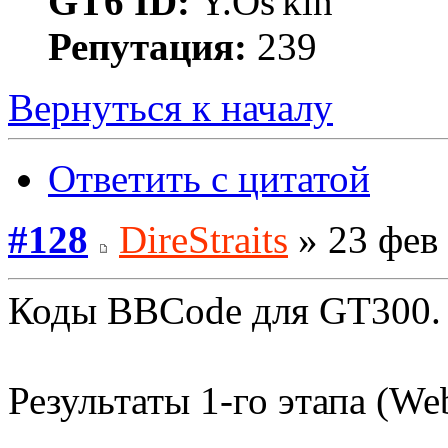
GT6 ID:
Y.Os'kin
Репутация:
239
Вернуться к началу
Ответить с цитатой
#128
DireStraits
» 23 фев 
Коды BBCode для GT300.
Результаты 1-го этапа (We