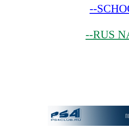
--SCHO
--RUS N