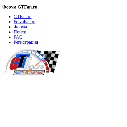
Форум GTFan.ru
GTFan.ru
ForzaFan.ru
Форум
Поиск
FAQ
Регистрация
Вход