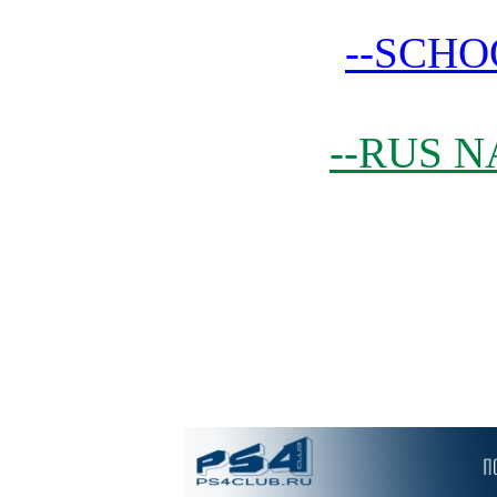
--SCHO
--RUS N