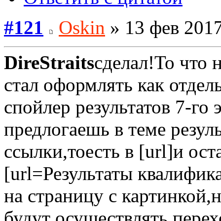
#121
Oskin
» 13 фев 2017
DireStraits
сделал!То что 
стал оформлять как отдел
спойлер результатов 7-го 
предлогаешь в теме резул
ссылки,тоесть в [url]и ос
[url=Результаты квалифика
на страницу с картинкой,н
будут осуществлять перехо