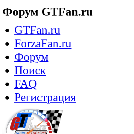
Форум GTFan.ru
GTFan.ru
ForzaFan.ru
Форум
Поиск
FAQ
Регистрация