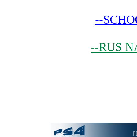
--SCHO
--RUS N