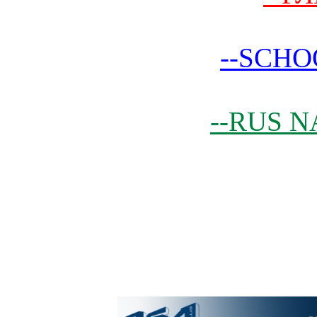
--SCHO
--RUS N