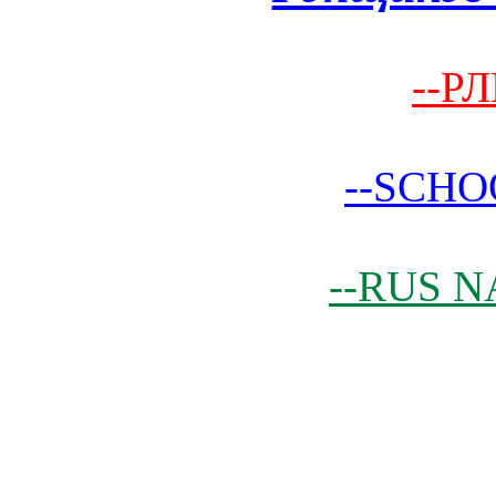
--РЛ
--SCHO
--RUS N