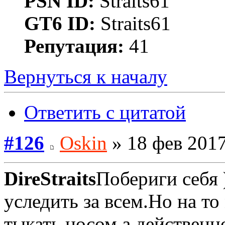
PSN ID:
Straits61
GT6 ID:
Straits61
Репутация:
41
Вернуться к началу
Ответить с цитатой
#126
Oskin
» 18 фев 2017
DireStraits
Побериги себя 
уследить за всем.Но на т
тыкать носом,а действенн