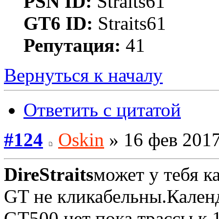
PSN ID:
Straits61
GT6 ID:
Straits61
Репутация:
41
Вернуться к началу
Ответить с цитатой
#124
Oskin
» 16 фев 2017
DireStraits
может у тебя к
GT не кликабельны.Календ
GT500 нет пока трассы к 