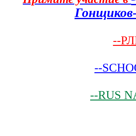
Гонщиков-
--РЛ
--SCHO
--RUS N