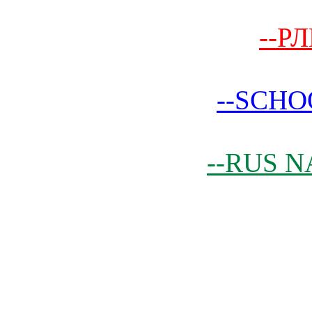
--РЛ
--SCHO
--RUS N