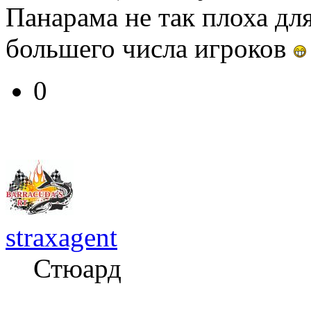
Панарама не так плоха дл
большего числа игроков
0
straxagent
Стюард