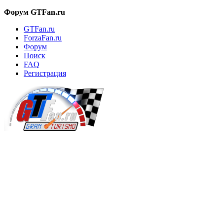
Форум GTFan.ru
GTFan.ru
ForzaFan.ru
Форум
Поиск
FAQ
Регистрация
Вход