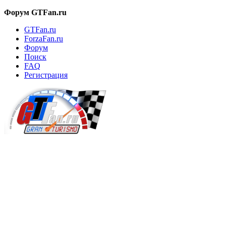
Форум GTFan.ru
GTFan.ru
ForzaFan.ru
Форум
Поиск
FAQ
Регистрация
Вход